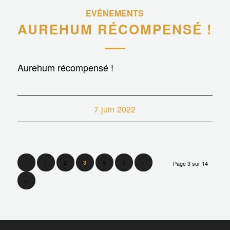
EVÉNEMENTS
AUREHUM RÉCOMPENSÉ !
Aurehum récompensé !
7 juin 2022
‹
1
2
4
5
›
3
Page 3 sur 14
»