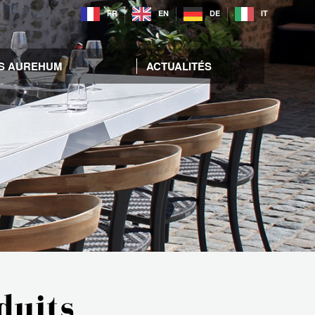
FR
EN
DE
IT
S AUREHUM
ACTUALITÉS
duits