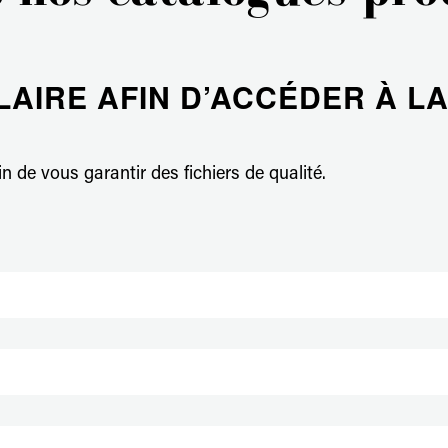
Aurehum, l'art de vivre à la française !
AIRE AFIN D’ACCÉDER À LA
 de vous garantir des fichiers de qualité.