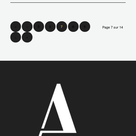
«
‹
5
6
8
9
7
Page 7 sur 14
›
»