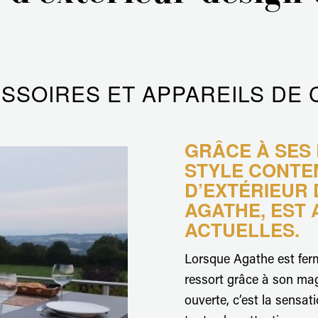
Aurehum, l'art de vivre à la française !
SSOIRES ET APPAREILS DE
GRÂCE À SES
STYLE CONTE
D’EXTÉRIEUR 
AGATHE, EST
ACTUELLES.
Lorsque Agathe est ferm
ressort grâce à son ma
ouverte, c’est la sensati