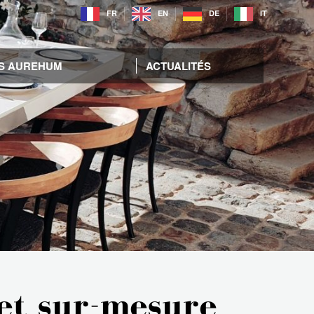
FR
EN
DE
IT
S AUREHUM
ACTUALITÉS
 et sur-mesure