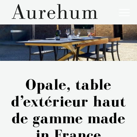
Aurehum, l'art de vivre à la française !
Opale, table
d’extérieur haut
de gamme made
in France