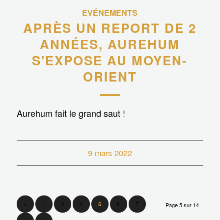
EVÉNEMENTS
APRÈS UN REPORT DE 2
ANNÉES, AUREHUM
S'EXPOSE AU MOYEN-
ORIENT
Aurehum fait le grand saut !
9 mars 2022
«
‹
3
4
6
7
5
Page 5 sur 14