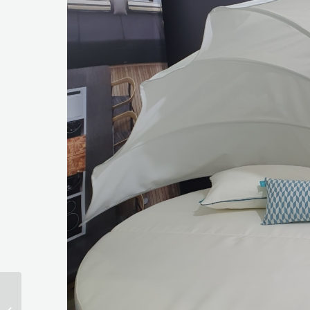
Après un report de 2
années, Aurehum