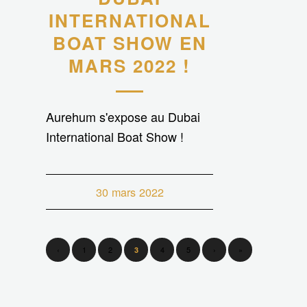
INTERNATIONAL
BOAT SHOW EN
MARS 2022 !
Aurehum s'expose au Dubai
International Boat Show !
30 mars 2022
‹
1
2
4
5
›
»
3