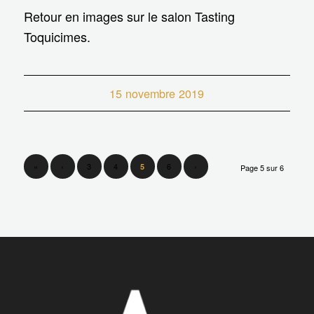
Retour en images sur le salon Tasting
Toquicimes.
15 novembre 2019
«
‹
3
4
6
›
5
Page 5 sur 6