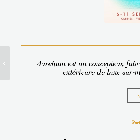
Pourquoi avons-nous
Aurehum est un concepteur, fabri
choisi la Plancha
Teppaniaki ?
extérieure de luxe sur-m
N
Part