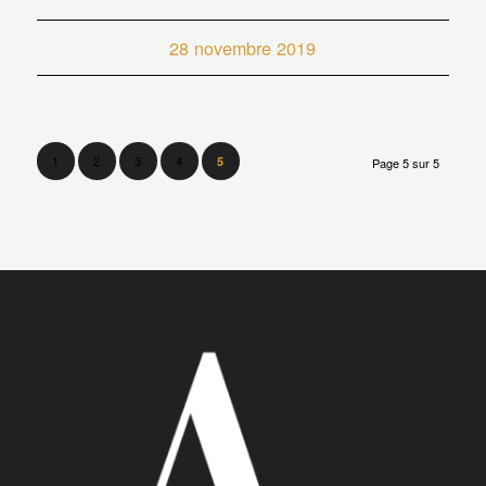
28 novembre 2019
1
2
3
4
5
Page 5 sur 5