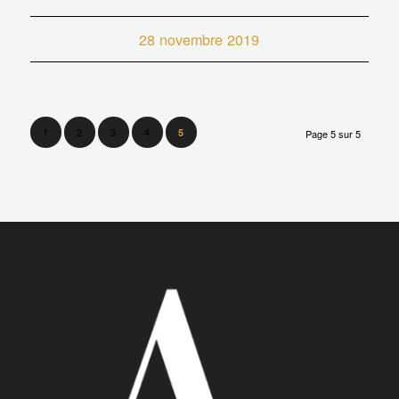
28 novembre 2019
1
2
3
4
5
Page 5 sur 5