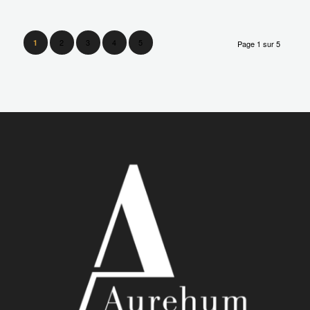
2
3
4
5
1
Page 1 sur 5